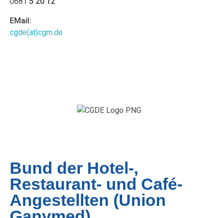
0681
5 20 12
EMail:
cgde(at)cgm.de
Bund der Hotel-,
Restaurant- und Café-
Angestellten (Union
Ganymed)