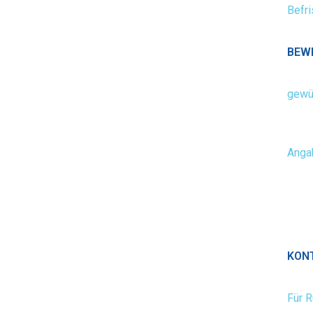
Befri
BEW
gewü
Anga
KON
Für 