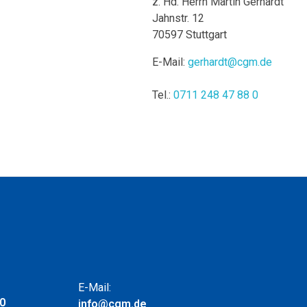
z. Hd. Herrn Martin Gerhardt
Jahnstr. 12
70597 Stuttgart
E-Mail:
gerhardt@cgm.de
Tel.:
0711 248 47 88 0
E-Mail:
 0
info@cgm.de