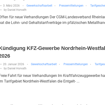
3. März 2026
Gewerkschaftsarbeit
Pressemitteilungen
Tarifgesch
by
Daniel Horvath
Offen für neue Verhandlungen Der CGM-Landesverband Rheinla
hat die Lohn- und Gehaltstarifverträge im pfälzischen Metallhand
Kündigung KFZ-Gewerbe Nordrhein-Westfa
2026
20. Januar 2026
Gewerkschaftsarbeit
Pressemitteilungen
Tarifge
by
Daniel Horvath
Freie Fahrt für neue Verhandlungen Im Kraftfahrzeuggewerbe h
im Tarifgebiet Nordrhein-Westfalen die Entgelt- ...