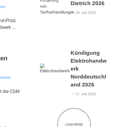
Dietrich 2026
ehen
29. Juli 2026
nd-Pfalz
werk ...
Kündigung
len
Elektrohandw
erk
Norddeutschl
schehen
and 2026
at die CGM
21. Juli 2026
LOAD MORE