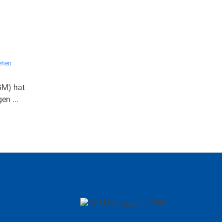
ehen
GM) hat
en ...