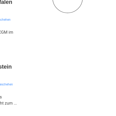
falen
eschehen
 CGM im
tein
geschehen
s
ht zum ...