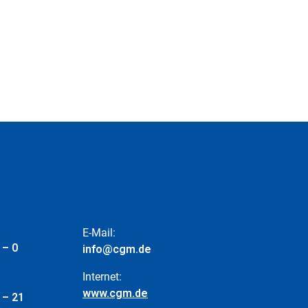
E-Mail:
 – 0
info@cgm.de
Internet:
www.cgm.de
 – 21