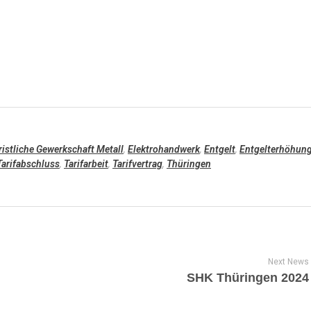
ristliche Gewerkschaft Metall
,
Elektrohandwerk
,
Entgelt
,
Entgelterhöhun
Tarifabschluss
,
Tarifarbeit
,
Tarifvertrag
,
Thüringen
Next News
SHK Thüringen 2024