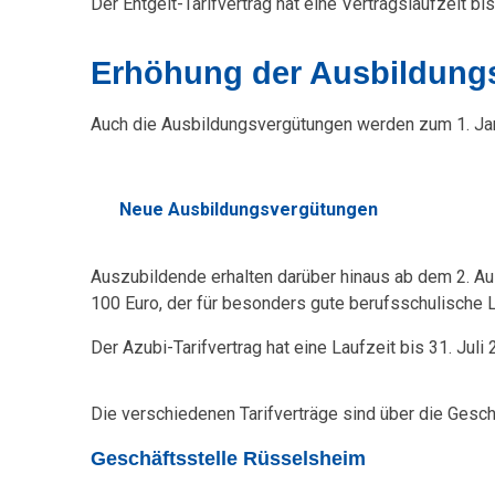
Der Entgelt-Tarifvertrag hat eine Vertragslaufzeit b
n
d
Erhöhung der Ausbildung
w
Auch die Ausbildungsvergütungen werden zum 1. Jan
e
r
Neue Ausbildungsvergütungen
k
Auszubildende erhalten darüber hinaus ab dem 2. Au
S
100 Euro, der für besonders gute berufsschulische L
a
Der Azubi-Tarifvertrag hat eine Laufzeit bis 31. Juli 
c
Die verschiedenen Tarifverträge sind über die Gesch
h
Geschäftsstelle Rüsselsheim
s