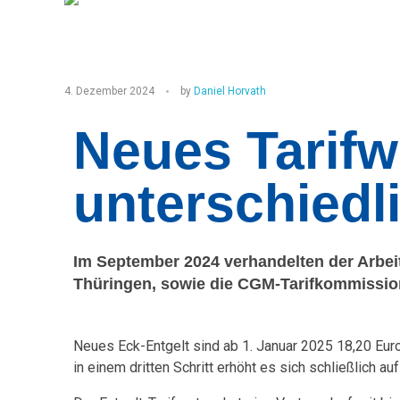
E
4. Dezember 2024
by
Daniel Horvath
l
Neues Tarifw
e
unterschiedl
k
t
Im September 2024 verhandelten der Arbe
r
Thüringen, sowie die CGM-Tarifkommission
o
h
Neues Eck-Entgelt sind ab 1. Januar 2025 18,20 Euro
in einem dritten Schritt erhöht es sich schließlich 
a