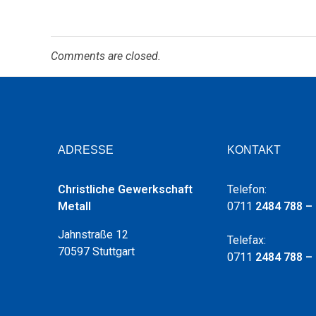
n
g
Comments are closed.
e
n
2
0
ADRESSE
KONTAKT
2
Christliche Gewerkschaft
Telefon:
Metall
0711
2484 788 –
4
Jahnstraße 12
Telefax:
70597 Stuttgart
0711
2484 788 –