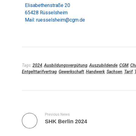
Elisabethenstraße 20
e
65428 Rüsselsheim
Mail: ruesselsheim@cgm.de
n
u
n
d
Tags:
2024
,
Ausbildungsvergütung
,
Auszubildende
,
CGM
,
Ch
Entgelttarifvertrag
,
Gewerkschaft
,
Handwerk
,
Sachsen
,
Tarif
,
T
h
ü
r
Previous News
SHK Berlin 2024
i