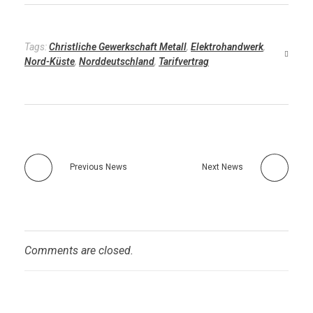
u
e
Tags:
Christliche Gewerkschaft Metall
,
Elektrohandwerk
,
E
Nord-Küste
,
Norddeutschland
,
Tarifvertrag
n
t
g
Previous News
Next News
e
l
t
Comments are closed.
g
r