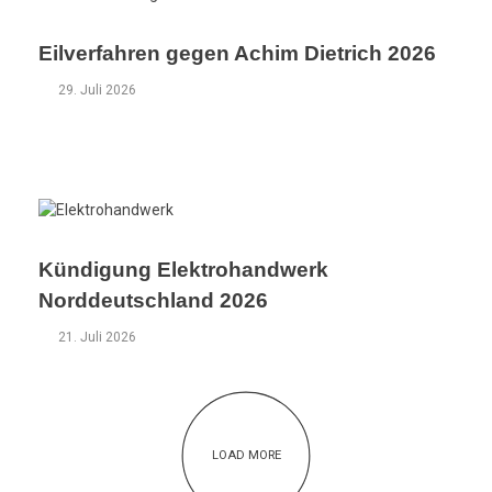
Eilverfahren gegen Achim Dietrich 2026
%
29. Juli 2026
m
e
h
r
Kündigung Elektrohandwerk
Norddeutschland 2026
E
21. Juli 2026
n
t
g
LOAD MORE