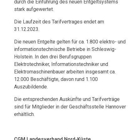
durch die Einführung des neuen Entgeltsystems
S
stark aufgewertet.
c
Die Laufzeit des Tarifvertrages endet am
31.12.2023.
h
Die neuen Entgelte gelten für ca. 1.800 elektro- und
l
informationstechnische Betriebe in Schleswig-
Holstein. In den drei Berufsgruppen
e
Elektrotechniker, Informationstechniker und
s
Elektromaschinenbauer arbeiten insgesamt ca.
12.000 Beschäftigte, davon rund 1.100
w
Auszubildende.
i
Die entsprechenden Auskünfte und Tarifverträge
sind für Mitglieder in der Geschäftsstelle Hannover
g
erhältlich.
-
H
CGM Landesverband Nord-Küste