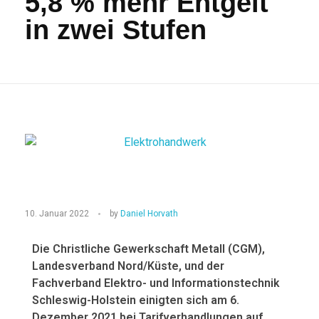
5,8 % mehr Entgelt
in zwei Stufen
E
10. Januar 2022
by
Daniel Horvath
l
Die Christliche Gewerkschaft Metall (CGM),
e
Landesverband Nord/Küste, und der
Fachverband
Elektro- und Informationstechnik
k
Schleswig-Holstein
einigten sich am 6.
Dezember 2021 bei Tarifverhandlungen auf