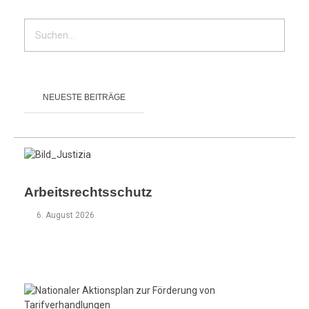
u
p
p
e
NEUESTE BEITRÄGE
n
u
n
Arbeitsrechtsschutz
d
6. August 2026
5
,
8