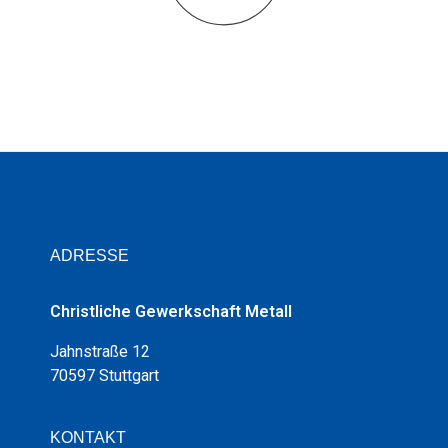
e
l
t
i
n
z
w
ADRESSE
e
Christliche Gewerkschaft Metall
i
Jahnstraße 12
70597 Stuttgart
S
t
KONTAKT