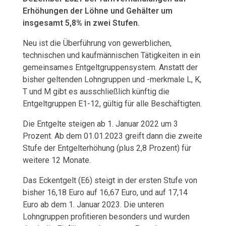
t
Erhöhungen der Löhne und Gehälter um
insgesamt 5,8% in zwei Stufen.
r
Neu ist die Überführung von gewerblichen,
o
technischen und kaufmännischen Tätigkeiten in ein
h
gemeinsames Entgeltgruppensystem. Anstatt der
bisher geltenden Lohngruppen und -merkmale L, K,
a
T und M gibt es ausschließlich künftig die
Entgeltgruppen E1-12, gültig für alle Beschäftigten.
n
Die Entgelte steigen ab 1. Januar 2022 um 3
d
Prozent. Ab dem 01.01.2023 greift dann die zweite
Stufe der Entgelterhöhung (plus 2,8 Prozent) für
w
weitere 12 Monate.
e
Das Eckentgelt (E6) steigt in der ersten Stufe von
bisher 16,18 Euro auf 16,67 Euro, und auf 17,14
r
Euro ab dem 1. Januar 2023. Die unteren
k
Lohngruppen profitieren besonders und wurden