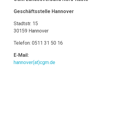
o
Geschäftsstelle
Hannover
l
Stadtstr. 15
30159 Hannover
s
Telefon: 0511 31 50 16
t
E-Mail:
e
hannover(at)cgm.de
i
n
:
N
e