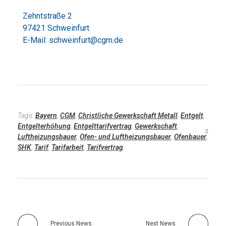
Zehntstraße 2
97421 Schweinfurt
E-Mail: schweinfurt@cgm.de
Tags:
Bayern
,
CGM
,
Christliche Gewerkschaft Metall
,
Entgelt
,
Entgelterhöhung
,
Entgelttarifvertrag
,
Gewerkschaft
,
Luftheizungsbauer
,
Ofen- und Luftheizungsbauer
,
Ofenbauer
,
SHK
,
Tarif
,
Tarifarbeit
,
Tarifvertrag
Previous News
Next News