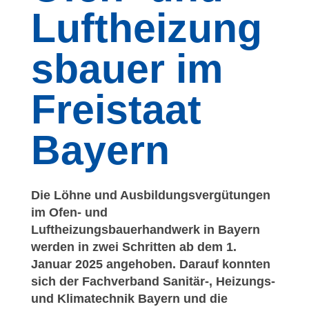
d
Luftheizung
L
sbauer im
u
Freistaat
f
t
Bayern
h
e
Die Löhne und Ausbildungsvergütungen
im Ofen- und
i
Luftheizungsbauerhandwerk in Bayern
z
werden in zwei Schritten ab dem 1.
Januar 2025 angehoben. Darauf konnten
u
sich der Fachverband Sanitär-, Heizungs-
und Klimatechnik Bayern und die
n