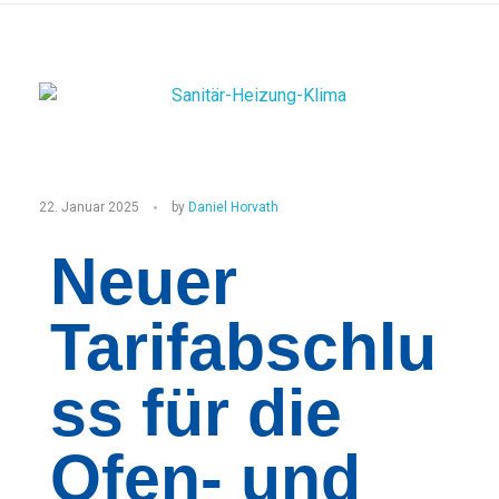
O
22. Januar 2025
by
Daniel Horvath
f
Neuer
e
Tarifabschlu
n
-
ss für die
u
Ofen- und
n