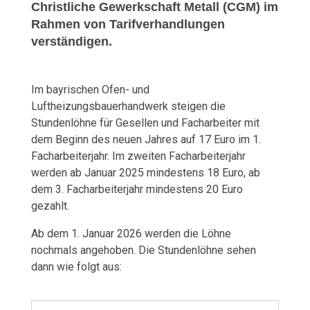
Christliche Gewerkschaft Metall (CGM) im
g
Rahmen von Tarifverhandlungen
verständigen.
s
b
Im bayrischen Ofen- und
Luftheizungsbauerhandwerk steigen die
a
Stundenlöhne für Gesellen und Facharbeiter mit
u
dem Beginn des neuen Jahres auf 17 Euro im 1.
Facharbeiterjahr. Im zweiten Facharbeiterjahr
e
werden ab Januar 2025 mindestens 18 Euro, ab
dem 3. Facharbeiterjahr mindestens 20 Euro
r
gezahlt.
B
Ab dem 1. Januar 2026 werden die Löhne
nochmals angehoben. Die Stundenlöhne sehen
a
dann wie folgt aus:
y