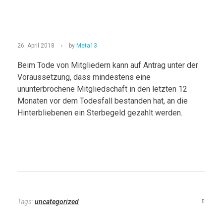
S
26. April 2018
by
Meta13
t
Beim Tode von Mitgliedern kann auf Antrag unter der
Voraussetzung, dass mindestens eine
e
ununterbrochene Mitgliedschaft in den letzten 12
r
Monaten vor dem Todesfall bestanden hat, an die
Hinterbliebenen ein Sterbegeld gezahlt werden.
b
e
g
e
Tags:
uncategorized
l