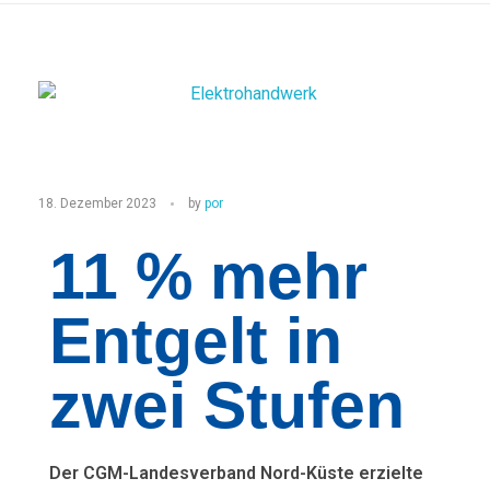
E
18. Dezember 2023
by
por
l
11 % mehr
e
Entgelt in
k
t
zwei Stufen
r
o
Der CGM-Landesverband Nord-Küste erzielte