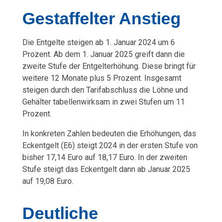
Gestaffelter Anstieg
l
e
Die Entgelte steigen ab 1. Januar 2024 um 6
Prozent. Ab dem 1. Januar 2025 greift dann die
s
zweite Stufe der Entgelterhöhung. Diese bringt für
w
weitere 12 Monate plus 5 Prozent. Insgesamt
steigen durch den Tarifabschluss die Löhne und
i
Gehälter tabellenwirksam in zwei Stufen um 11
Prozent.
g
In konkreten Zahlen bedeuten die Erhöhungen, das
-
Eckentgelt (E6) steigt 2024 in der ersten Stufe von
bisher 17,14 Euro auf 18,17 Euro. In der zweiten
H
Stufe steigt das Eckentgelt dann ab Januar 2025
auf 19,08 Euro.
o
l
Deutliche