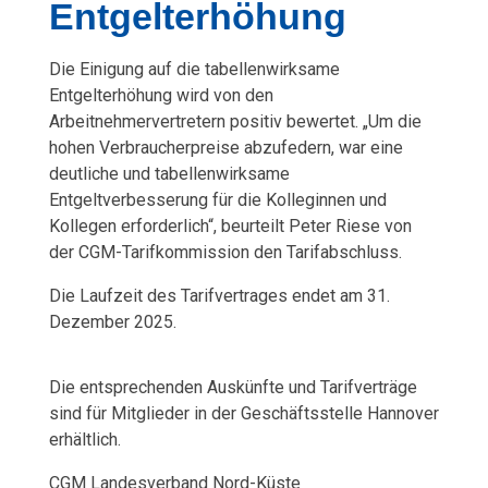
s
Entgelterhöhung
t
Die Einigung auf die tabellenwirksame
e
Entgelterhöhung wird von den
Arbeitnehmervertretern positiv bewertet. „Um die
i
hohen Verbraucherpreise abzufedern, war eine
deutliche und tabellenwirksame
n
Entgeltverbesserung für die Kolleginnen und
Kollegen erforderlich“, beurteilt Peter Riese von
2
der CGM-Tarifkommission den Tarifabschluss.
0
Die Laufzeit des Tarifvertrages endet am 31.
Dezember 2025.
2
4
Die entsprechenden Auskünfte und Tarifverträge
sind für Mitglieder in der Geschäftsstelle Hannover
erhältlich.
CGM Landesverband Nord-Küste