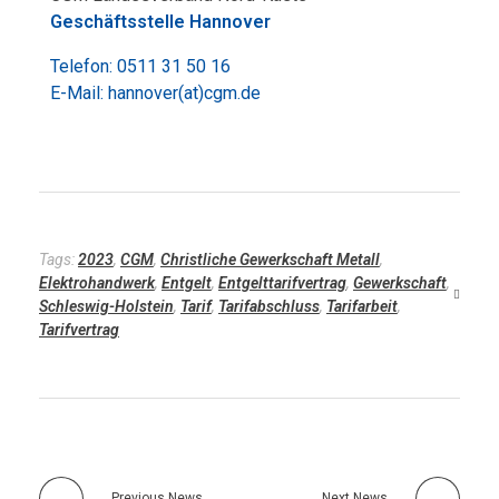
Geschäftsstelle Hannover
Telefon:
0511 31 50 16
E-Mail: hannover(at)cgm.de
Tags:
2023
,
CGM
,
Christliche Gewerkschaft Metall
,
Elektrohandwerk
,
Entgelt
,
Entgelttarifvertrag
,
Gewerkschaft
,
Schleswig-Holstein
,
Tarif
,
Tarifabschluss
,
Tarifarbeit
,
Tarifvertrag
Previous News
Next News