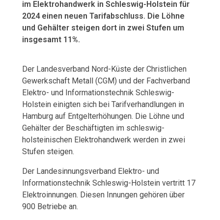
im Elektrohandwerk in
Schleswig-Holstein
für
h
2024 einen neuen Tarifabschluss. Die Löhne
und Gehälter steigen dort in zwei Stufen um
a
insgesamt 11%.
n
Der Landesverband Nord-Küste der Christlichen
d
Gewerkschaft Metall (CGM) und der Fachverband
w
Elektro- und Informationstechnik Schleswig-
Holstein einigten sich bei Tarifverhandlungen in
e
Hamburg auf Entgelterhöhungen. Die Löhne und
Gehälter der Beschäftigten im schleswig-
r
holsteinischen Elektrohandwerk werden in zwei
Stufen steigen.
k
Der Landesinnungsverband Elektro- und
S
Informationstechnik Schleswig-Holstein vertritt 17
c
Elektroinnungen. Diesen Innungen gehören über
900 Betriebe an.
h