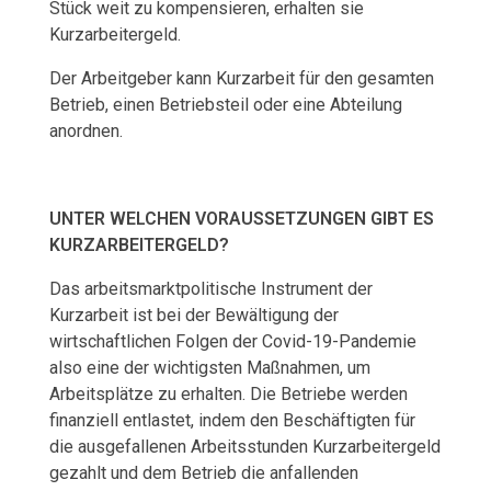
Stück weit zu kompensieren, erhalten sie
I
Kurzarbeitergeld.
G
Der Arbeitgeber kann Kurzarbeit für den gesamten
Betrieb, einen Betriebsteil oder eine Abteilung
T
anordnen.
E
N
UNTER WELCHEN VORAUSSETZUNGEN GIBT ES
KURZARBEITERGELD?
J
Das arbeitsmarktpolitische Instrument der
E
Kurzarbeit ist bei der Bewältigung der
wirtschaftlichen Folgen der Covid-19-Pandemie
T
also eine der wichtigsten Maßnahmen, um
Z
Arbeitsplätze zu erhalten. Die Betriebe werden
finanziell entlastet, indem den Beschäftigten für
T
die ausgefallenen Arbeitsstunden Kurzarbeitergeld
gezahlt und dem Betrieb die anfallenden
W