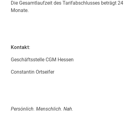
Die Gesamtlaufzeit des Tarifabschlusses beträgt 24
s
Monate.
s
i
s
Kontakt
:
c
Geschäftsstelle CGM Hessen
h
Constantin Ortseifer
e
n
M
Persönlich. Menschlich. Nah.
e
t