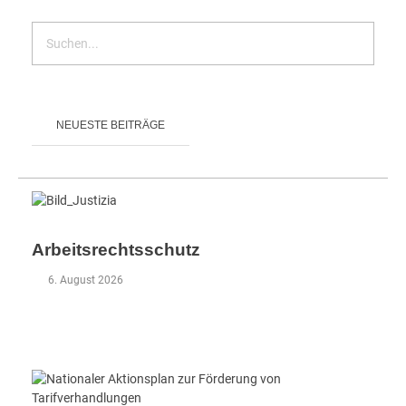
s
s
e
r
NEUESTE BEITRÄGE
h
a
n
Arbeitsrechtsschutz
d
6. August 2026
w
e
r