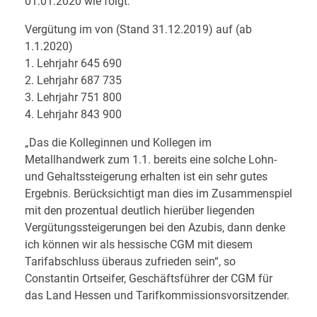
R
01.01.2020 wie folgt:
G
Vergütung im von (Stand 31.12.2019) auf (ab
1.1.2020)
E
1. Lehrjahr 645 690
2. Lehrjahr 687 735
B
3. Lehrjahr 751 800
4. Lehrjahr 843 900
N
„Das die Kolleginnen und Kollegen im
I
Metallhandwerk zum 1.1. bereits eine solche Lohn-
und Gehaltssteigerung erhalten ist ein sehr gutes
S
Ergebnis. Berücksichtigt man dies im Zusammenspiel
i
mit den prozentual deutlich hierüber liegenden
Vergütungssteigerungen bei den Azubis, dann denke
m
ich können wir als hessische CGM mit diesem
Tarifabschluss überaus zufrieden sein“, so
h
Constantin Ortseifer, Geschäftsführer der CGM für
das Land Hessen und Tarifkommissionsvorsitzender.
e