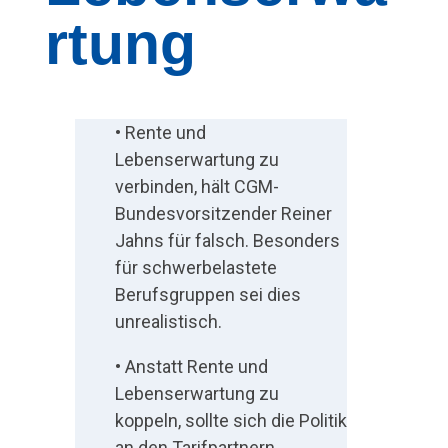
L
rtung
e
b
e
• Rente und
Lebenserwartung zu
n
verbinden, hält CGM-
s
Bundesvorsitzender Reiner
Jahns für falsch. Besonders
e
für schwerbelastete
Berufsgruppen sei dies
r
unrealistisch.
w
• Anstatt Rente und
a
Lebenserwartung zu
koppeln, sollte sich die Politik
r
an den Tarifpartnern