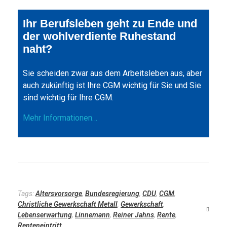
Ihr Berufsleben geht zu Ende und
der wohlverdiente Ruhestand
naht?
Sie scheiden zwar aus dem Arbeitsleben aus, aber
auch zukünftig ist Ihre CGM wichtig für Sie und Sie
sind wichtig für Ihre CGM.
Mehr Informationen…
Tags:
Altersvorsorge
,
Bundesregierung
,
CDU
,
CGM
,
Christliche Gewerkschaft Metall
,
Gewerkschaft
,
Lebenserwartung
,
Linnemann
,
Reiner Jahns
,
Rente
,
Renteneintritt