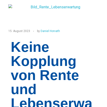
R
15. August 2023
by
Daniel Horvath
e
Keine
n
Kopplung
t
e
von Rente
u
und
n
d
Lebenserwa