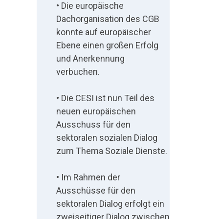
• Die europäische
t
Dachorganisation des CGB
C
konnte auf europäischer
Ebene einen großen Erfolg
E
und Anerkennung
S
verbuchen.
I
• Die CESI ist nun Teil des
s
neuen europäischen
Ausschuss für den
e
sektoralen sozialen Dialog
zum Thema Soziale Dienste.
k
t
• Im Rahmen der
Ausschüsse für den
o
sektoralen Dialog erfolgt ein
r
zweiseitiger Dialog zwischen