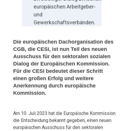
europäischen Arbeitgeber-
a
und
l
Gewerkschaftsverbänden.
e
Die europäischen Dachorganisation des
r
CGB, die CESI, ist nun Teil des neuen
Ausschuss für den sektoralen sozialen
s
Dialog der Europäischen Kommission.
o
Für die CESI bedeutet dieser Schritt
einen großen Erfolg und weitere
z
Anerkennung durch europäische
Kommission.
i
a
Am 10. Juli 2023 hat die Europäische Kommission
l
die Entscheidung bekannt gegeben, einen neuen
europäischen Ausschuss für den sektoralen