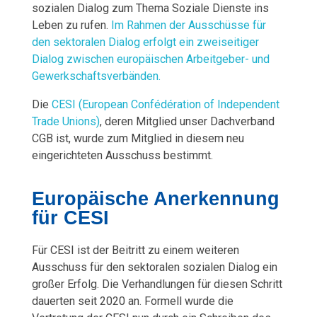
e
sozialen Dialog zum Thema Soziale Dienste ins
Leben zu rufen.
Im Rahmen der Ausschüsse für
r
den sektoralen Dialog erfolgt ein zweiseitiger
Dialog zwischen europäischen Arbeitgeber- und
D
Gewerkschaftsverbänden.
i
Die
CESI (European Confédération of Independent
a
Trade Unions)
, deren Mitglied unser Dachverband
CGB ist, wurde zum Mitglied in diesem neu
l
eingerichteten Ausschuss bestimmt.
o
Europäische Anerkennung
g
für CESI
Für CESI ist der Beitritt zu einem weiteren
Ausschuss für den sektoralen sozialen Dialog ein
großer Erfolg. Die Verhandlungen für diesen Schritt
dauerten seit 2020 an. Formell wurde die